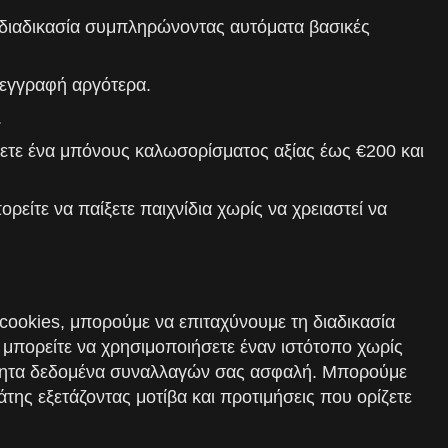
η διαδικασία συμπληρώνοντας αυτόματα βασικές
 εγγραφή αργότερα.
.
βετε ένα μπόνους καλωσορίσματος αξίας έως €200 και
ίτε να παίξετε παιχνίδια χωρίς να χρειαστεί να
 cookies, μπορούμε να επιταχύνουμε τη διαδικασία
ν μπορείτε να χρησιμοποιήσετε έναν ιστότοπο χωρίς
αίσθητα δεδομένα συναλλαγών σας ασφαλή. Μπορούμε
ης εξετάζοντας μοτίβα και προτιμήσεις που ορίζετε