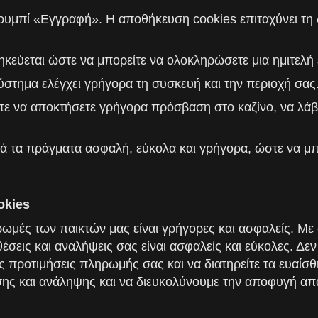
 κουμπί «Εγγραφή». Η αποθήκευση cookies επιταχύνει τ
ηκεύεται ώστε να μπορείτε να ολοκληρώσετε μια ημιτελή
ύστημα ελέγχει γρήγορα τη συσκευή και την περιοχή σας
τε να αποκτήσετε γρήγορα πρόσβαση στο καζίνο, να λά
 τα πράγματα ασφαλή, εύκολα και γρήγορα, ώστε να μπορε
okies
ρωμές των παικτών μας είναι γρήγορες και ασφαλείς. Με
έσεις και αναλήψεις σας είναι ασφαλείς και εύκολες. Δε
τις προτιμήσεις πληρωμής σας και να διατηρείτε τα ευ
σης και ανάληψης και να διευκολύνουμε την αποφυγή απάτ