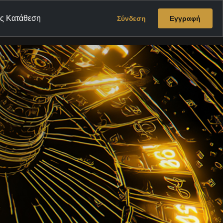
ς Κατάθεση
Σύνδεση
Εγγραφή