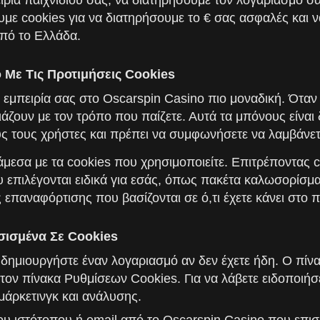
ιρία παιχνιδιού σας, να διατηρήσουμε τον λογαριασμό σ
με cookies για να διατηρήσουμε το € σας ασφαλές και ν
από το Ελλάδα.
 Με Τις Προτιμήσεις Cookies
ην εμπειρία σας στο Oscarspin Casino πιο μοναδική. Όταν
ριάζουν με τον τρόπο που παίζετε. Αυτά τα μπόνους είναι
υς τους χρήστες και πρέπει να συμφωνήσετε να λαμβάνετε
μεσα με τα cookies που χρησιμοποιείτε. Επιτρέποντας c
 επιλέγονται ειδικά για εσάς, όπως πακέτα καλωσορίσμα
παναφόρτισης που βασίζονται σε ό,τι έχετε κάνει στο 
ισμένα Σε Cookies
 δημιουργήστε έναν λογαριασμό αν δεν έχετε ήδη. Ο πίν
ον πίνακα Ρυθμίσεων Cookies. Για να λάβετε ειδοποιήσε
 μάρκετινγκ και ανάλυσης.