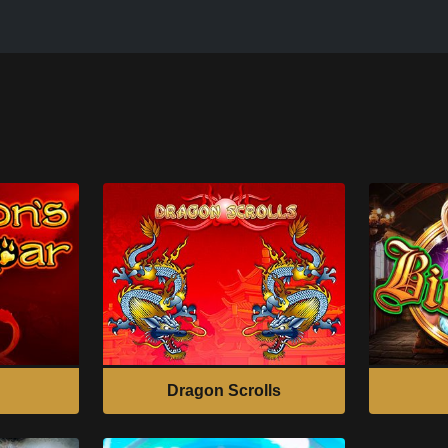
arspin
r
Dragon Scrolls