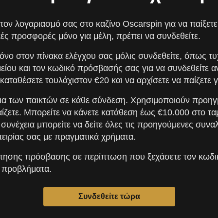
ον λογαριασμό σας στο καζίνο Oscarspin για να παίξετε
δικές προσφορές μόνο για μέλη, πρέπει να συνδεθείτε.
νο στον πίνακα ελέγχου σας μόλις συνδεθείτε, όπως τυ
είου και τον κωδικό πρόσβασής σας για να συνδεθείτε αν
αταθέσετε τουλάχιστον €20 και να αρχίσετε να παίζετε γ
λεια των παικτών σε κάθε σύνδεση. Χρησιμοποιούν προηγ
ζετε. Μπορείτε να κάνετε κατάθεση έως €10.000 στο ταμ
 συνέχεια μπορείτε να δείτε όλες τις προηγούμενες συναλ
πειρίας σας με πραγματικά χρήματα.
άκτησης πρόσβασης σε περίπτωση που ξεχάσετε τον κωδι
ς προβλήματα.
Συνδεθείτε τώρα