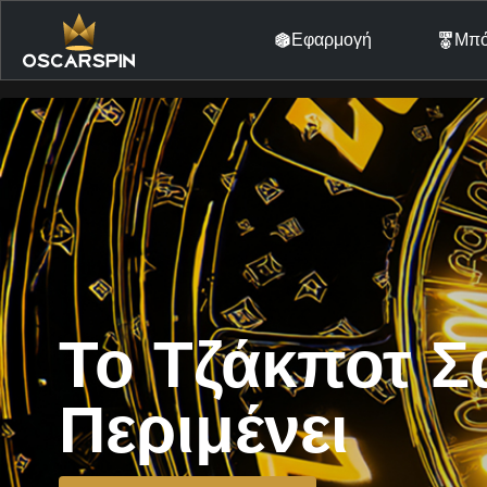
Εφαρμογή
Μπό
Το Τζάκποτ Σ
Περιμένει