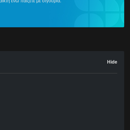
κτη ενώ παίζετε με σιγουριά.
Hide