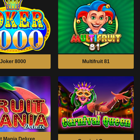
Joker 8000
Multifruit 81
it Mania Deluxe