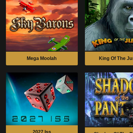
Mega Moolah
King Of The Ju
2027 Iss