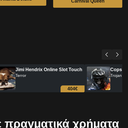
Carnival Queen
Golden Sphinx
Jimi Hendrix O
Flare
Terror
135€
με πραγματικά χρήματα