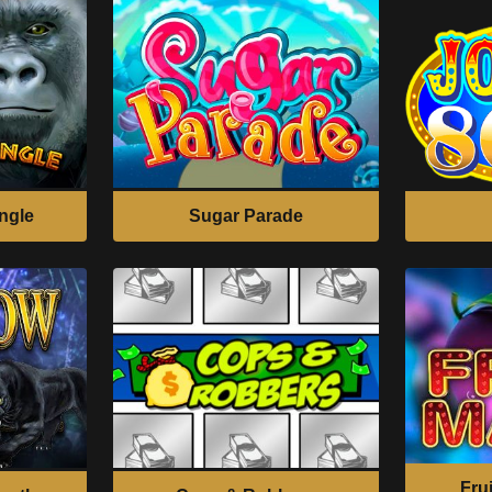
ngle
Sugar Parade
Fru