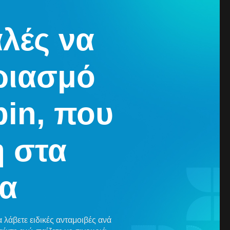
αλές να
ριασμό
pin, που
η στα
ια
α λάβετε ειδικές ανταμοιβές ανά